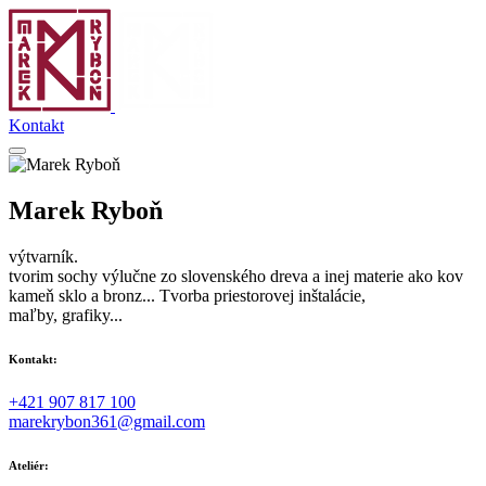
Kontakt
Marek Ryboň
výtvarník.
tvorim sochy výlučne zo slovenského dreva a inej materie ako kov
kameň sklo a bronz... Tvorba priestorovej inštalácie,
maľby, grafiky...
Kontakt:
+421 907 817 100
marekrybon361@gmail.com
Ateliér: