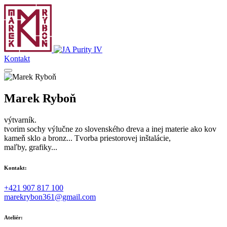
Kontakt
Marek Ryboň
výtvarník.
tvorim sochy výlučne zo slovenského dreva a inej materie ako kov
kameň sklo a bronz... Tvorba priestorovej inštalácie,
maľby, grafiky...
Kontakt:
+421 907 817 100
marekrybon361@gmail.com
Ateliér: